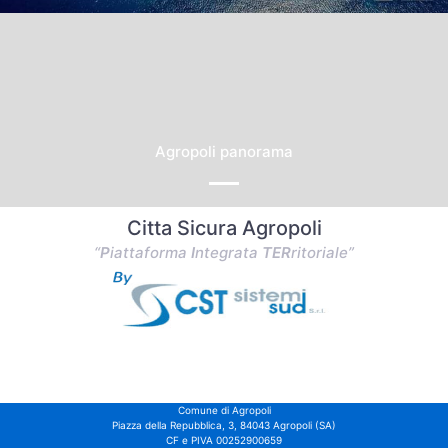
Agropoli panorama
Citta Sicura Agropoli
“
P
iattaforma
I
ntegrata
TER
ritoriale”
Comune di Agropoli
Piazza della Repubblica, 3, 84043 Agropoli (SA)
CF e PIVA 00252900659